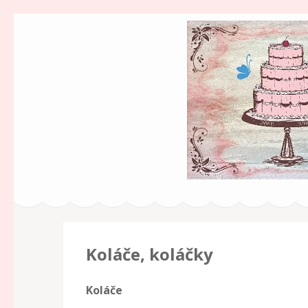
Cukrářství v zah
Milujeme sladkosti!
Koláče, koláčky
Koláče