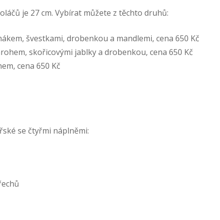
oláčů je 27 cm. Vybírat můžete z těchto druhů:
 mákem, švestkami, drobenkou a mandlemi, cena 650 Kč
varohem, skořicovými jablky a drobenkou, cena 650 Kč
hem, cena 650 Kč
ářské se čtyřmi náplněmi:
řechů