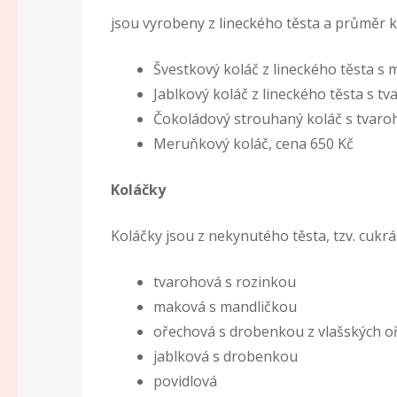
jsou vyrobeny z lineckého těsta a průměr k
Švestkový koláč z lineckého těsta s
Jablkový koláč z lineckého těsta s t
Čokoládový strouhaný koláč s tvaro
Meruňkový koláč, cena 650 Kč
Koláčky
Koláčky jsou z nekynutého těsta, tzv. cukr
tvarohová s rozinkou
maková s mandličkou
ořechová s drobenkou z vlašských o
jablková s drobenkou
povidlová