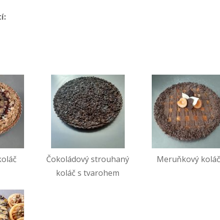
í:
koláč
Čokoládový strouhaný
Meruňkový kolá
koláč s tvarohem