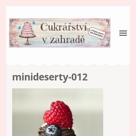
Cukrářství v zahradě
Milujeme sladkosti!
minideserty-012