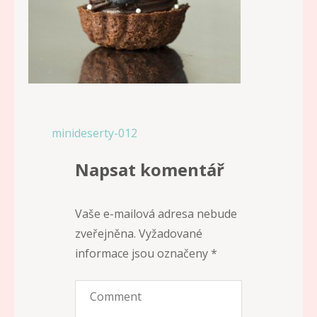
Navigace
minideserty-012
pro
Napsat komentář
příspěvek
Vaše e-mailová adresa nebude
zveřejněna.
Vyžadované
informace jsou označeny
*