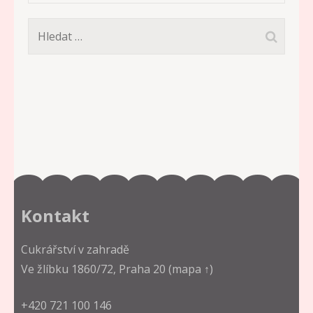
Vyhledávání
Kontakt
Cukrářství v zahradě
Ve žlíbku 1860/72, Praha 20
(mapa ↑)
+420 721 100 146