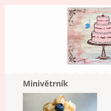
Cukrářství v zah
Milujeme sladkosti!
Minivětrník