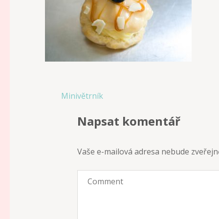
Navigace
Minivětrník
pro
Napsat komentář
příspěvek
Vaše e-mailová adresa nebude zveřejn